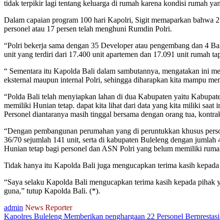
tidak terpikir lagi tentang keluarga di rumah karena kondisi rumah y
Dalam capaian program 100 hari Kapolri, Sigit memaparkan bahwa 21
personel atau 17 persen telah menghuni Rumdin Polri.
“Polri bekerja sama dengan 35 Developer atau pengembang dan 4 B
unit yang terdiri dari 17.400 unit apartemen dan 17.091 unit rumah ta
“ Sementara itu Kapolda Bali dalam sambutannya, mengatakan ini mer
eksternal maupun internal Polri, sehingga diharapkan kita mampu me
“Polda Bali telah menyiapkan lahan di dua Kabupaten yaitu Kabupat
memiliki Hunian tetap. dapat kita lihat dari data yang kita miliki sa
Personel diantaranya masih tinggal bersama dengan orang tua, kontra
“Dengan pembangunan perumahan yang di peruntukkan khusus persone
36/70 sejumlah 141 unit, serta di kabupaten Buleleng dengan jumlah
Hunian tetap bagi personel dan ASN Polri yang belum memiliki ruma
Tidak hanya itu Kapolda Bali juga mengucapkan terima kasih kepada 
“Saya selaku Kapolda Bali mengucapkan terima kasih kepada pihak ya
guna,” tutup Kapolda Bali. (*).
admin
News Reporter
Kapolres Buleleng Memberikan penghargaan 22 Personel Berprestasi