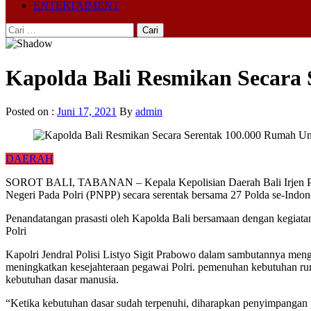
ENTERTAIMENT
Cari
untuk:
Kapolda Bali Resmikan Secara
Posted on :
Juni 17, 2021
By
admin
DAERAH
SOROT BALI, TABANAN – Kepala Kepolisian Daerah Bali Irjen Pol. 
Negeri Pada Polri (PNPP) secara serentak bersama 27 Polda se-Ind
Penandatangan prasasti oleh Kapolda Bali bersamaan dengan kegiata
Polri
Kapolri Jendral Polisi Listyo Sigit Prabowo dalam sambutannya meng
meningkatkan kesejahteraan pegawai Polri. pemenuhan kebutuhan ruma
kebutuhan dasar manusia.
“Ketika kebutuhan dasar sudah terpenuhi, diharapkan penyimpangan p