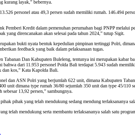
ang kurang layak,” bebernya.
3.526 personel atau 49,3 persen sudah memiliki rumah. 146.494 pers
ank Pemberi Kredit dalam pemenuhan perumahan bagi PNPP melalui p
pak yang direncanakan akan selesai pada tahun 2024,” tutup Sigit.
upakan bukti nyata bentuk kepedulian pimpinan tertinggi Polri, diman
mberikan feedback yang baik dalam pelaksanaan tugas.
en Tabanan Dan Kabupaten Buleleng, tentunya ini merupakan kabar bai
at ini bahwa dari 11.953 personel Polda Bali terdapat 5.943 sudah memi
k dan kos,” Kata Kapolda Bali.
l dan ASN Polri yang berjumlah 622 unit, dimana Kabupaten Tabanan
 400 unit dimana type rumah 36/80 sejumlah 350 unit dan type 45/110
h sebesar 13,92 persen,” sambungnya.
pihak pihak yang telah mendukung sedang mendung terlaksananya salah
ng telah mendukung serta membantu terlaksananya salah satu program K
.