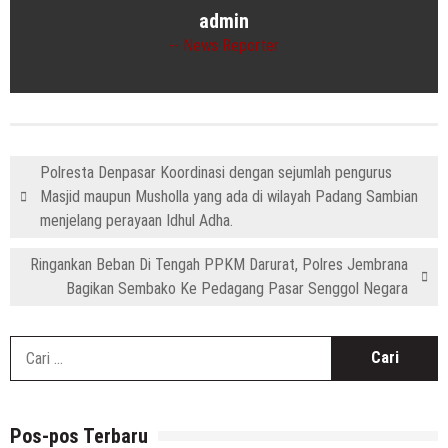
admin
News Reporter
Polresta Denpasar Koordinasi dengan sejumlah pengurus
Masjid maupun Musholla yang ada di wilayah Padang Sambian
menjelang perayaan Idhul Adha.
Ringankan Beban Di Tengah PPKM Darurat, Polres Jembrana
Bagikan Sembako Ke Pedagang Pasar Senggol Negara
C
u
Pos-pos Terbaru