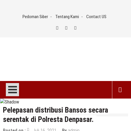
Skip
to
Pedoman Siber
Tentang Kami
Contact US
content
Pelepasan distribusi Bansos secara
serentak di Polresta Denpasar.
Posted on :
Juli 16, 2021
By
admin