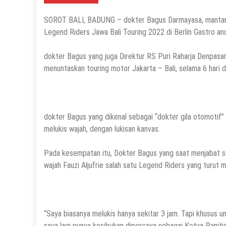
SOROT BALI, BADUNG – dokter Bagus Darmayasa, mantan Ke
Legend Riders Jawa Bali Touring 2022 di Berlin Gastro an
dokter Bagus yang juga Direktur RS Puri Raharja Denpasa
menuntaskan touring motor Jakarta – Bali, selama 6 hari d
dokter Bagus yang dikenal sebagai “dokter gila otomotif” 
melukis wajah, dengan lukisan kanvas.
Pada kesempatan itu, Dokter Bagus yang saat menjabat se
wajah Fauzi Aljufrie salah satu Legend Riders yang turut 
“Saya biasanya melukis hanya sekitar 3 jam. Tapi khusus un
saya lagi punya kesibukan dipercaya sebagai Ketua Paniti