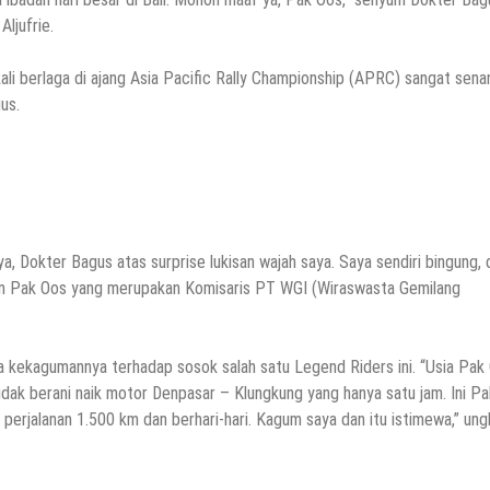
ljufrie.
ali berlaga di ajang Asia Pacific Rally Championship (APRC) sangat sena
us.
ya, Dokter Bagus atas surprise lukisan wajah saya. Saya sendiri bingung, 
um Pak Oos yang merupakan Komisaris PT WGI (Wiraswasta Gemilang
a kekagumannya terhadap sosok salah satu Legend Riders ini. “Usia Pak
tidak berani naik motor Denpasar – Klungkung yang hanya satu jam. Ini Pa
perjalanan 1.500 km dan berhari-hari. Kagum saya dan itu istimewa,” un