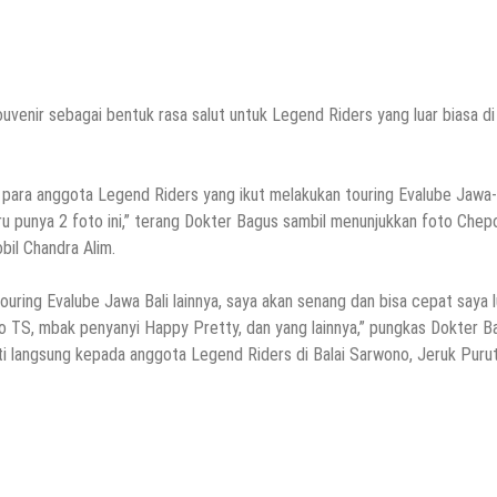
venir sebagai bentuk rasa salut untuk Legend Riders yang luar biasa di
is para anggota Legend Riders yang ikut melakukan touring Evalube Jawa-
 baru punya 2 foto ini,” terang Dokter Bagus sambil menunjukkan foto Chep
il Chandra Alim.
uring Evalube Jawa Bali lainnya, saya akan senang dan bisa cepat saya l
o TS, mbak penyanyi Happy Pretty, dan yang lainnya,” pungkas Dokter B
nti langsung kepada anggota Legend Riders di Balai Sarwono, Jeruk Purut