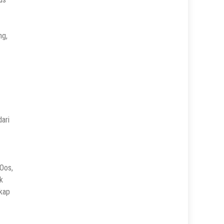
ng,
dari
 Oos,
k
gkap