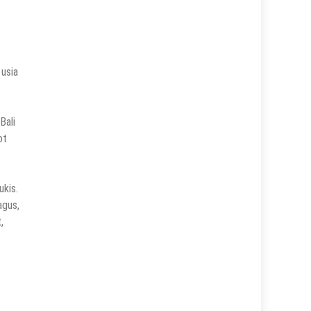
 usia
Bali
ot
ukis.
agus,
,