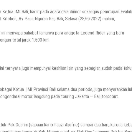
tua IMI Bali, hadir pada acara gala dinner sekaligus penutupan Evalu
d Kitchen, By Pass Ngurah Rai, Bali, Selasa (28/6/2022) malam,
r ini menyapa sahabat lamanya para anggota Legend Rider yang baru
engan total jarak 1.500 km.
ini ternyata juga mempunyai keahlian lain yang sebagian sudah pada tahu
bagai Ketua IMI Provinsi Bali selama dua periode, juga menyerahkan lu
mengendarai motor langsung pada touring Jakarta – Bali tersebut.
tuk Pak Oos ini (sapaan karib Fauzi Aljufrie) sampai dua hari, karena keb
a ibadah hari besar di Bali. Mohon maaf ya, Pak Oos,” senyum Dokter Bag