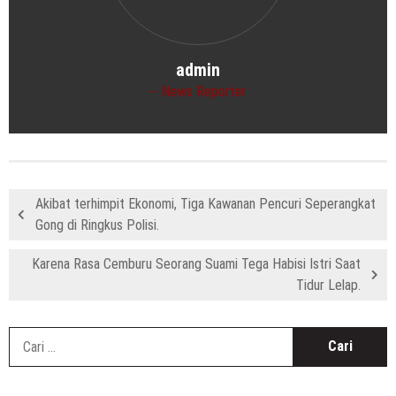
admin
News Reporter
Akibat terhimpit Ekonomi, Tiga Kawanan Pencuri Seperangkat
Gong di Ringkus Polisi.
Karena Rasa Cemburu Seorang Suami Tega Habisi Istri Saat
Tidur Lelap.
C
u