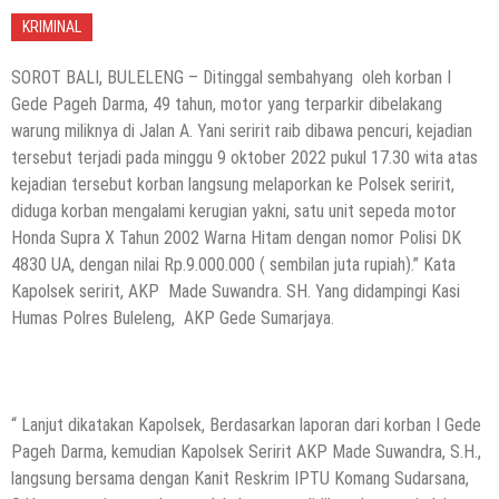
KRIMINAL
SOROT BALI, BULELENG – Ditinggal sembahyang oleh korban I
Gede Pageh Darma, 49 tahun, motor yang terparkir dibelakang
warung miliknya di Jalan A. Yani seririt raib dibawa pencuri, kejadian
tersebut terjadi pada minggu 9 oktober 2022 pukul 17.30 wita atas
kejadian tersebut korban langsung melaporkan ke Polsek seririt,
diduga korban mengalami kerugian yakni, satu unit sepeda motor
Honda Supra X Tahun 2002 Warna Hitam dengan nomor Polisi DK
4830 UA, dengan nilai Rp.9.000.000 ( sembilan juta rupiah).” Kata
Kapolsek seririt, AKP Made Suwandra. SH. Yang didampingi Kasi
Humas Polres Buleleng, AKP Gede Sumarjaya.
“ Lanjut dikatakan Kapolsek, Berdasarkan laporan dari korban I Gede
Pageh Darma, kemudian Kapolsek Seririt AKP Made Suwandra, S.H.,
langsung bersama dengan Kanit Reskrim IPTU Komang Sudarsana,