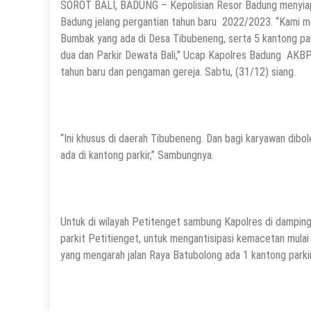
SOROT BALI, BADUNG – Kepolisian Resor Badung menyiapk
Badung jelang pergantian tahun baru 2022/2023. “Kami mel
Bumbak yang ada di Desa Tibubeneng, serta 5 kantong parki
dua dan Parkir Dewata Bali,” Ucap Kapolres Badung AKBP
tahun baru dan pengaman gereja. Sabtu, (31/12) siang.
“Ini khusus di daerah Tibubeneng. Dan bagi karyawan dibo
ada di kantong parkir,” Sambungnya.
Untuk di wilayah Petitenget sambung Kapolres di damping
parkit Petitienget, untuk mengantisipasi kemacetan mulai
yang mengarah jalan Raya Batubolong ada 1 kantong parkir 