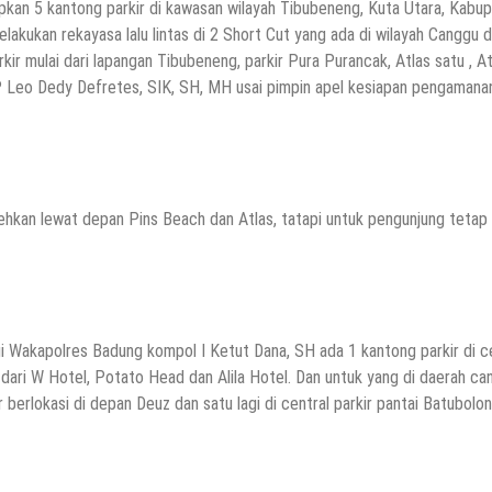
an 5 kantong parkir di kawasan wilayah Tibubeneng, Kuta Utara, Kabu
akukan rekayasa lalu lintas di 2 Short Cut yang ada di wilayah Canggu 
r mulai dari lapangan Tibubeneng, parkir Pura Purancak, Atlas satu , At
 Leo Dedy Defretes, SIK, SH, MH usai pimpin apel kesiapan pengamana
lehkan lewat depan Pins Beach dan Atlas, tatapi untuk pengunjung tetap
i Wakapolres Badung kompol I Ketut Dana, SH ada 1 kantong parkir di c
 dari W Hotel, Potato Head dan Alila Hotel. Dan untuk yang di daerah ca
berlokasi di depan Deuz dan satu lagi di central parkir pantai Batubolon