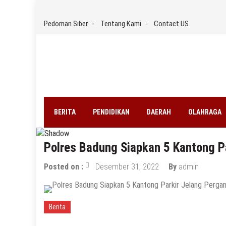
Skip
to
Pedoman Siber
Tentang Kami
Contact US
content
BERITA
PENDIDIKAN
DAERAH
OLAHRAGA
Polres Badung Siapkan 5 Kantong Pa
Posted on :
Desember 31, 2022
By
admin
Berita