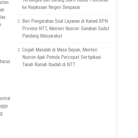
paten
ke Kejaksaan Negeri Denpasar
dan
las
Beri Pengarahan Soal Layanan di Kanwil BPN
n
Provinsi NTT, Menteri Nusron: Gunakan Sudut
Pandang Masyarakat
Cegah Masalah di Masa Depan, Menteri
Nusron Ajak Pemda Percepat Sertipikasi
 harus
Tanah Rumah Ibadah di NTT
entral
nggu
g.