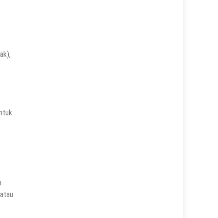
ak),
ntuk
n
 atau