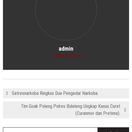
admin
News Reporter
Satresnarkoba Ringkus Dua Pengedar Narkoba.
Tim Goak Poleng Polres Buleleng Ungkap Kasus Curat
(Curanmor dan Pretima).
C