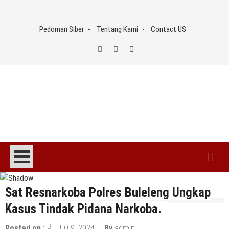
Skip
to
Pedoman Siber
Tentang Kami
Contact US
content
Sat Resnarkoba Polres Buleleng Ungkap
Kasus Tindak Pidana Narkoba.
Posted on :
Juli 9, 2024
By
admin