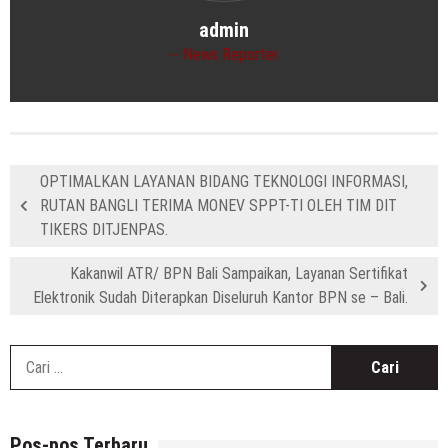
admin
News Reporter
OPTIMALKAN LAYANAN BIDANG TEKNOLOGI INFORMASI,
RUTAN BANGLI TERIMA MONEV SPPT-TI OLEH TIM DIT
TIKERS DITJENPAS.
Kakanwil ATR/ BPN Bali Sampaikan, Layanan Sertifikat
Elektronik Sudah Diterapkan Diseluruh Kantor BPN se – Bali.
C
u
Pos-pos Terbaru