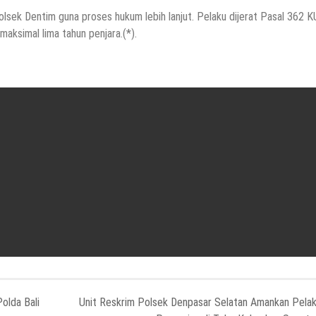
Polsek Dentim guna proses hukum lebih lanjut. Pelaku dijerat Pasal 362 
aksimal lima tahun penjara.(*).
olda Bali
Unit Reskrim Polsek Denpasar Selatan Amankan Pela