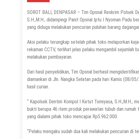
SOROT BALI, DENPASAR – Tim Opsnal Reskrim Polsek Den
S.H.,M.H., didampingi Panit Opsnal Iptu I Nyoman Padu be
yang diduga melakukan pencurian puluhan barang dagangan
Aksi pelaku terungkap setelah pihak toko melaporkan keja
rekaman CCTV, terlihat jelas pelaku mengambil sejumlah 
melakukan pembayaran.
Dari hasil penyelidikan, Tim Opsnal berhasil mengidentifika
diamankan di Jln. Nangka Selatan pada hari Kamis (08/05
hasil curian.
“ Kapolsek Dentim Kompol I Ketut Tomiyasa, S.H.,M.H., m
bukti berupa 46 item produk perawatan tubuh dan rumah ta
yang dialami pihak toko mencapai Rp5.962.000.
“Pelaku mengaku sudah dua kali melakukan pencurian di t