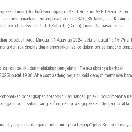
pasar Timur (Dentim) yang dipimpin Kanit Reskrim AKP I Made Sena
rhasil mengamankan seorang pria berinisial KAS, 35 tahun, asal Karangas
 di Toko Clandys Jln. Gatot Subroto (Gatsu) Timur, Denpasar Timur.
dian tersebut pada Minggu, 11 Agustus 2024, sekitar pukul 15.15 Wita.
barang dari rak display dan memasukkannya ke dalam tas selempang tanp
si ciri-ciri pelaku dan melakukan pengejaran. Pelaku akhirnya berhasil
/2025) pukul 19.30 Wita saat sedang berjalan kaki dengan membawa bar
embenarkan penangkapan tersebut. Dari tangan pelaku, polisi menyita ba
ngga seperti sabun cair, parfum, dan pewangi pakaian, dengan total ker
empat yang sama dengan modus pura-pura belanja,” jelas Kompol Tomiyas