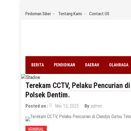
Skip
to
Pedoman Siber
Tentang Kami
Contact US
content
BERITA
PENDIDIKAN
DAERAH
OLAHRAGA
Terekam CCTV, Pelaku Pencurian di
Polsek Dentim.
Posted on :
Mei 13, 2025
By
admin
KRIMINAL