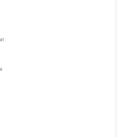
at
ta