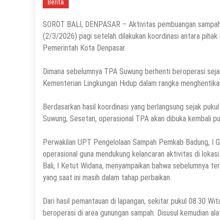
Berita
SOROT BALI, DENPASAR – Aktivitas pembuangan sampah di
(2/3/2026) pagi setelah dilakukan koordinasi antara piha
Pemerintah Kota Denpasar.
Dimana sebelumnya TPA Suwung berhenti beroperasi sejak 
Kementerian Lingkungan Hidup dalam rangka menghentikan
Berdasarkan hasil koordinasi yang berlangsung sejak puku
Suwung, Sesetan, operasional TPA akan dibuka kembali pu
Perwakilan UPT Pengelolaan Sampah Pemkab Badung, I Ged
operasional guna mendukung kelancaran aktivitas di lokas
Bali, I Ketut Widana, menyampaikan bahwa sebelumnya terd
yang saat ini masih dalam tahap perbaikan.
Dari hasil pemantauan di lapangan, sekitar pukul 08.30 W
beroperasi di area gunungan sampah. Disusul kemudian al