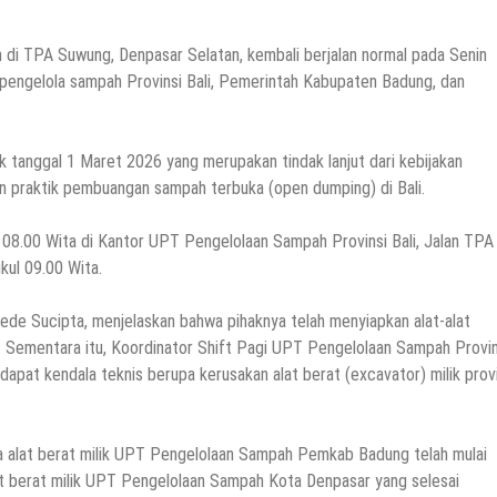
 TPA Suwung, Denpasar Selatan, kembali berjalan normal pada Senin
k pengelola sampah Provinsi Bali, Pemerintah Kabupaten Badung, dan
tanggal 1 Maret 2026 yang merupakan tindak lanjut dari kebijakan
 praktik pembuangan sampah terbuka (open dumping) di Bali.
l 08.00 Wita di Kantor UPT Pengelolaan Sampah Provinsi Bali, Jalan TPA
kul 09.00 Wita.
e Sucipta, menjelaskan bahwa pihaknya telah menyiapkan alat-alat
i. Sementara itu, Koordinator Shift Pagi UPT Pengelolaan Sampah Provin
apat kendala teknis berupa kerusakan alat berat (excavator) milik provi
ita alat berat milik UPT Pengelolaan Sampah Pemkab Badung telah mulai
at berat milik UPT Pengelolaan Sampah Kota Denpasar yang selesai